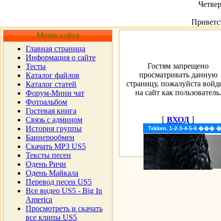
Четвер
Приветс
Меню сайта
Главная страница
Информация о сайте
Гостям запрещено
Тесты
просматривать данную
Каталог файлов
страницу, пожалуйста войд
Каталог статей
на сайт как пользователь
Форум-Мини чат
Фотоальбом
Гостевая книга
[
ВХОД
]
Cвязь с админом
История группы
Tekken. 1-2-3-4-5-6 �
Баннерообмен
Скачать MP3 US5
Тексты песен
Одень Ричи
Одень Майкала
Перевод песен US5
Все видео US5 - Big In
America
Просмотреть и скачать
все клипы US5