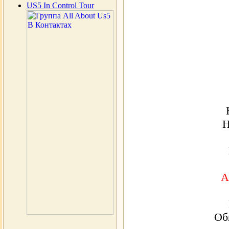
US5 In Control Tour
Н
А
Об