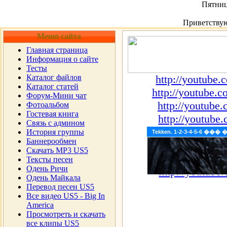
Пятница
Приветству
Меню сайта
Главная страница
Информация о сайте
Тесты
Каталог файлов
http://youtub
Каталог статей
http://youtub
Форум-Мини чат
http://youtub
Фотоальбом
Гостевая книга
http://youtub
Cвязь с админом
http://youtub
История группы
Tekken. 1-2-3-4-5-6 �
Баннерообмен
http://youtub
Скачать MP3 US5
http://youtub
Тексты песен
Одень Ричи
http://youtub
Одень Майкала
Перевод песен US5
Все видео US5 - Big In
America
Просмотреть и скачать
все клипы US5