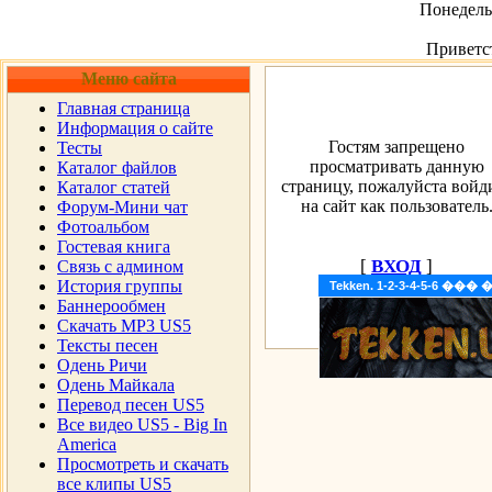
Понедельн
Приветс
Меню сайта
Главная страница
Информация о сайте
Гостям запрещено
Тесты
просматривать данную
Каталог файлов
страницу, пожалуйста войд
Каталог статей
на сайт как пользователь
Форум-Мини чат
Фотоальбом
Гостевая книга
[
ВХОД
]
Cвязь с админом
История группы
Tekken. 1-2-3-4-5-6 �
Баннерообмен
Скачать MP3 US5
Тексты песен
Одень Ричи
Одень Майкала
Перевод песен US5
Все видео US5 - Big In
America
Просмотреть и скачать
все клипы US5