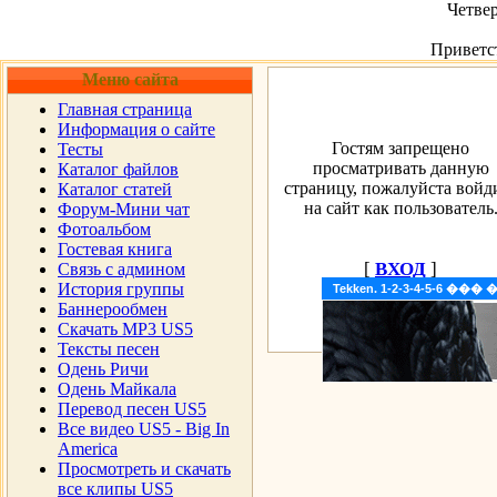
Четвер
Приветс
Меню сайта
Главная страница
Информация о сайте
Гостям запрещено
Тесты
просматривать данную
Каталог файлов
страницу, пожалуйста войд
Каталог статей
на сайт как пользователь
Форум-Мини чат
Фотоальбом
Гостевая книга
[
ВХОД
]
Cвязь с админом
История группы
Tekken. 1-2-3-4-5-6 �
Баннерообмен
Скачать MP3 US5
Тексты песен
Одень Ричи
Одень Майкала
Перевод песен US5
Все видео US5 - Big In
America
Просмотреть и скачать
все клипы US5