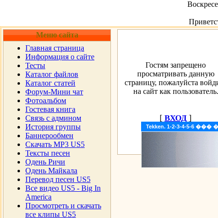
Воскресен
Приветс
Меню сайта
Главная страница
Информация о сайте
Гостям запрещено
Тесты
просматривать данную
Каталог файлов
страницу, пожалуйста войд
Каталог статей
на сайт как пользователь
Форум-Мини чат
Фотоальбом
Гостевая книга
[
ВХОД
]
Cвязь с админом
История группы
Tekken. 1-2-3-4-5-6 �
Баннерообмен
Скачать MP3 US5
Тексты песен
Одень Ричи
Одень Майкала
Перевод песен US5
Все видео US5 - Big In
America
Просмотреть и скачать
все клипы US5