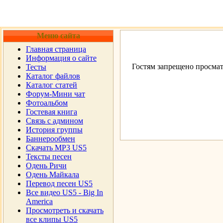
Меню сайта
Главная страница
Информация о сайте
Гостям запрещено просмат
Тесты
Каталог файлов
Каталог статей
Форум-Мини чат
Фотоальбом
Гостевая книга
Cвязь с админом
История группы
Баннерообмен
Скачать MP3 US5
Тексты песен
Одень Ричи
Одень Майкала
Перевод песен US5
Все видео US5 - Big In
America
Просмотреть и скачать
все клипы US5