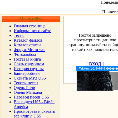
Понедельн
Приветс
Меню сайта
Главная страница
Информация о сайте
Гостям запрещено
Тесты
просматривать данную
Каталог файлов
страницу, пожалуйста войд
Каталог статей
на сайт как пользователь
Форум-Мини чат
Фотоальбом
Гостевая книга
[
ВХОД
]
Cвязь с админом
История группы
Tekken. 1-2-3-4-5-6 �
Баннерообмен
Скачать MP3 US5
Тексты песен
Одень Ричи
Одень Майкала
Перевод песен US5
Все видео US5 - Big In
America
Просмотреть и скачать
все клипы US5