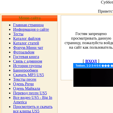
Суббот
Приветс
Меню сайта
Главная страница
Информация о сайте
Гостям запрещено
Тесты
просматривать данную
Каталог файлов
страницу, пожалуйста войд
Каталог статей
на сайт как пользователь
Форум-Мини чат
Фотоальбом
Гостевая книга
[
ВХОД
]
Cвязь с админом
История группы
Tekken. 1-2-3-4-5-6 �
Баннерообмен
Скачать MP3 US5
Тексты песен
Одень Ричи
Одень Майкала
Перевод песен US5
Все видео US5 - Big In
America
Просмотреть и скачать
все клипы US5