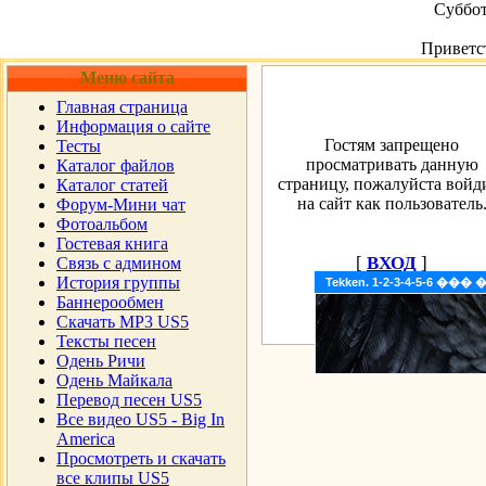
Суббот
Приветс
Меню сайта
Главная страница
Информация о сайте
Гостям запрещено
Тесты
просматривать данную
Каталог файлов
страницу, пожалуйста войд
Каталог статей
на сайт как пользователь
Форум-Мини чат
Фотоальбом
Гостевая книга
[
ВХОД
]
Cвязь с админом
История группы
Tekken. 1-2-3-4-5-6 �
Баннерообмен
Скачать MP3 US5
Тексты песен
Одень Ричи
Одень Майкала
Перевод песен US5
Все видео US5 - Big In
America
Просмотреть и скачать
все клипы US5