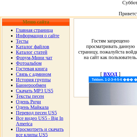
Суббот
Приветс
Меню сайта
Главная страница
Информация о сайте
Гостям запрещено
Тесты
просматривать данную
Каталог файлов
страницу, пожалуйста войд
Каталог статей
на сайт как пользователь
Форум-Мини чат
Фотоальбом
Гостевая книга
[
ВХОД
]
Cвязь с админом
История группы
Tekken. 1-2-3-4-5-6 �
Баннерообмен
Скачать MP3 US5
Тексты песен
Одень Ричи
Одень Майкала
Перевод песен US5
Все видео US5 - Big In
America
Просмотреть и скачать
все клипы US5