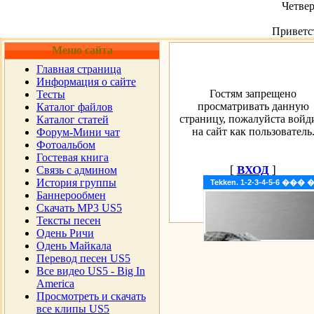
Четвер
Приветс
Меню сайта
Главная страница
Информация о сайте
Гостям запрещено
Тесты
просматривать данную
Каталог файлов
страницу, пожалуйста войд
Каталог статей
на сайт как пользователь
Форум-Мини чат
Фотоальбом
Гостевая книга
[
ВХОД
]
Cвязь с админом
История группы
Tekken. 1-2-3-4-5-6 �
Баннерообмен
Скачать MP3 US5
Тексты песен
Одень Ричи
Одень Майкала
Перевод песен US5
Все видео US5 - Big In
America
Просмотреть и скачать
все клипы US5