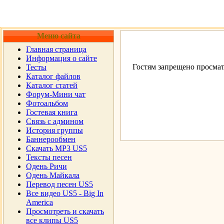
Меню сайта
Главная страница
Информация о сайте
Гостям запрещено просмат
Тесты
Каталог файлов
Каталог статей
Форум-Мини чат
Фотоальбом
Гостевая книга
Cвязь с админом
История группы
Баннерообмен
Скачать MP3 US5
Тексты песен
Одень Ричи
Одень Майкала
Перевод песен US5
Все видео US5 - Big In
America
Просмотреть и скачать
все клипы US5