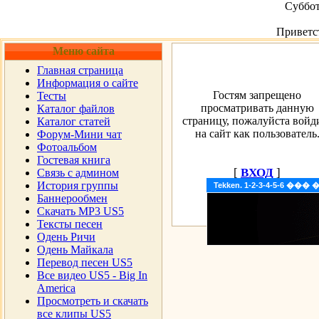
Суббот
Приветс
Меню сайта
Главная страница
Информация о сайте
Гостям запрещено
Тесты
просматривать данную
Каталог файлов
страницу, пожалуйста войд
Каталог статей
на сайт как пользователь
Форум-Мини чат
Фотоальбом
Гостевая книга
[
ВХОД
]
Cвязь с админом
История группы
Tekken. 1-2-3-4-5-6 �
Баннерообмен
Скачать MP3 US5
Тексты песен
Одень Ричи
Одень Майкала
Перевод песен US5
Все видео US5 - Big In
America
Просмотреть и скачать
все клипы US5