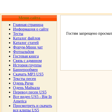
Меню сайта
Главная страница
Информация о сайте
Гостям запрещено просмат
Тесты
Каталог файлов
Каталог статей
Форум-Мини чат
Фотоальбом
Гостевая книга
Cвязь с админом
История группы
Баннерообмен
Скачать MP3 US5
Тексты песен
Одень Ричи
Одень Майкала
Перевод песен US5
Все видео US5 - Big In
America
Просмотреть и скачать
все клипы US5