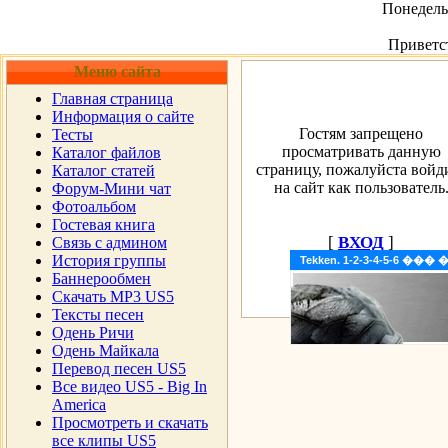
Понедельн
Приветс
Меню сайта
Главная страница
Информация о сайте
Гостям запрещено
Тесты
просматривать данную
Каталог файлов
страницу, пожалуйста войд
Каталог статей
на сайт как пользователь
Форум-Мини чат
Фотоальбом
Гостевая книга
[
ВХОД
]
Cвязь с админом
История группы
Tekken. 1-2-3-4-5-6 �
Баннерообмен
Скачать MP3 US5
Тексты песен
Одень Ричи
Одень Майкала
Перевод песен US5
Все видео US5 - Big In
America
Просмотреть и скачать
все клипы US5