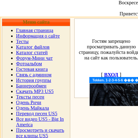
Воскресен
Приветс
Меню сайта
Главная страница
Информация о сайте
Гостям запрещено
Тесты
просматривать данную
Каталог файлов
страницу, пожалуйста войд
Каталог статей
на сайт как пользователь
Форум-Мини чат
Фотоальбом
Гостевая книга
[
ВХОД
]
Cвязь с админом
История группы
Tekken. 1-2-3-4-5-6 �
Баннерообмен
Скачать MP3 US5
Тексты песен
Одень Ричи
Одень Майкала
Перевод песен US5
Все видео US5 - Big In
America
Просмотреть и скачать
все клипы US5