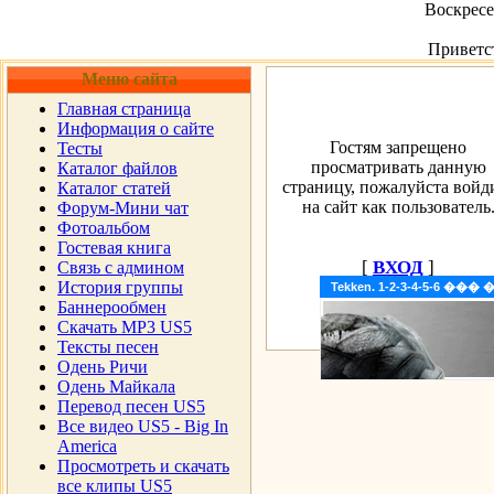
Воскресен
Приветс
Меню сайта
Главная страница
Информация о сайте
Гостям запрещено
Тесты
просматривать данную
Каталог файлов
страницу, пожалуйста войд
Каталог статей
на сайт как пользователь
Форум-Мини чат
Фотоальбом
Гостевая книга
[
ВХОД
]
Cвязь с админом
История группы
Tekken. 1-2-3-4-5-6 �
Баннерообмен
Скачать MP3 US5
Тексты песен
Одень Ричи
Одень Майкала
Перевод песен US5
Все видео US5 - Big In
America
Просмотреть и скачать
все клипы US5