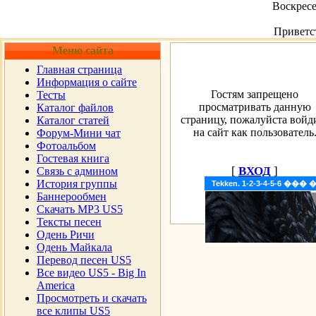
Воскресе
Приветс
Меню сайта
Главная страница
Информация о сайте
Гостям запрещено
Тесты
просматривать данную
Каталог файлов
страницу, пожалуйста войд
Каталог статей
на сайт как пользователь
Форум-Мини чат
Фотоальбом
Гостевая книга
[
ВХОД
]
Cвязь с админом
История группы
Tekken. 1-2-3-4-5-6 �
Баннерообмен
Скачать MP3 US5
Тексты песен
Одень Ричи
Одень Майкала
Перевод песен US5
Все видео US5 - Big In
America
Просмотреть и скачать
все клипы US5