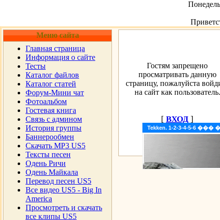
Понедельн
Приветс
Меню сайта
Главная страница
Информация о сайте
Гостям запрещено
Тесты
просматривать данную
Каталог файлов
страницу, пожалуйста войд
Каталог статей
на сайт как пользователь
Форум-Мини чат
Фотоальбом
Гостевая книга
[
ВХОД
]
Cвязь с админом
История группы
Tekken. 1-2-3-4-5-6 �
Баннерообмен
Скачать MP3 US5
Тексты песен
Одень Ричи
Одень Майкала
Перевод песен US5
Все видео US5 - Big In
America
Просмотреть и скачать
все клипы US5