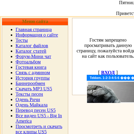
Пятница
Приветс
Меню сайта
Главная страница
Информация о сайте
Гостям запрещено
Тесты
просматривать данную
Каталог файлов
страницу, пожалуйста войд
Каталог статей
на сайт как пользователь
Форум-Мини чат
Фотоальбом
Гостевая книга
[
ВХОД
]
Cвязь с админом
История группы
Tekken. 1-2-3-4-5-6 �
Баннерообмен
Скачать MP3 US5
Тексты песен
Одень Ричи
Одень Майкала
Перевод песен US5
Все видео US5 - Big In
America
Просмотреть и скачать
все клипы US5