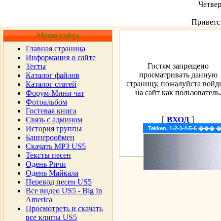
Четвер
Приветс
Меню сайта
Главная страница
Информация о сайте
Гостям запрещено
Тесты
просматривать данную
Каталог файлов
страницу, пожалуйста войд
Каталог статей
на сайт как пользователь
Форум-Мини чат
Фотоальбом
Гостевая книга
[
ВХОД
]
Cвязь с админом
История группы
Tekken. 1-2-3-4-5-6 �
Баннерообмен
Скачать MP3 US5
Тексты песен
Одень Ричи
Одень Майкала
Перевод песен US5
Все видео US5 - Big In
America
Просмотреть и скачать
все клипы US5