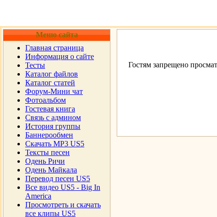
Меню сайта
Главная страница
Информация о сайте
Гостям запрещено просмат
Тесты
Каталог файлов
Каталог статей
Форум-Мини чат
Фотоальбом
Гостевая книга
Cвязь с админом
История группы
Баннерообмен
Скачать MP3 US5
Тексты песен
Одень Ричи
Одень Майкала
Перевод песен US5
Все видео US5 - Big In
America
Просмотреть и скачать
все клипы US5