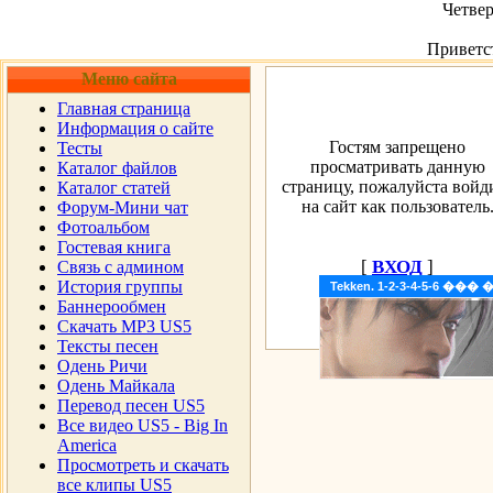
Четвер
Приветс
Меню сайта
Главная страница
Информация о сайте
Гостям запрещено
Тесты
просматривать данную
Каталог файлов
страницу, пожалуйста войд
Каталог статей
на сайт как пользователь
Форум-Мини чат
Фотоальбом
Гостевая книга
[
ВХОД
]
Cвязь с админом
История группы
Tekken. 1-2-3-4-5-6 �
Баннерообмен
Скачать MP3 US5
Тексты песен
Одень Ричи
Одень Майкала
Перевод песен US5
Все видео US5 - Big In
America
Просмотреть и скачать
все клипы US5