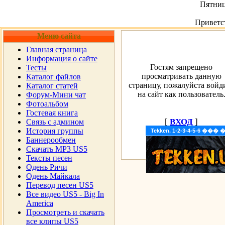
Пятница
Приветс
Меню сайта
Главная страница
Информация о сайте
Гостям запрещено
Тесты
просматривать данную
Каталог файлов
страницу, пожалуйста войд
Каталог статей
на сайт как пользователь
Форум-Мини чат
Фотоальбом
Гостевая книга
[
ВХОД
]
Cвязь с админом
История группы
Tekken. 1-2-3-4-5-6 �
Баннерообмен
Скачать MP3 US5
Тексты песен
Одень Ричи
Одень Майкала
Перевод песен US5
Все видео US5 - Big In
America
Просмотреть и скачать
все клипы US5