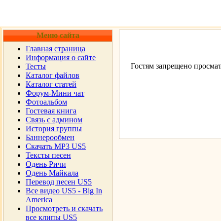
Меню сайта
Главная страница
Информация о сайте
Гостям запрещено просмат
Тесты
Каталог файлов
Каталог статей
Форум-Мини чат
Фотоальбом
Гостевая книга
Cвязь с админом
История группы
Баннерообмен
Скачать MP3 US5
Тексты песен
Одень Ричи
Одень Майкала
Перевод песен US5
Все видео US5 - Big In
America
Просмотреть и скачать
все клипы US5