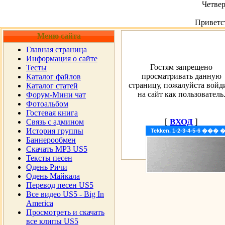
Четвер
Приветс
Меню сайта
Главная страница
Информация о сайте
Гостям запрещено
Тесты
просматривать данную
Каталог файлов
страницу, пожалуйста войд
Каталог статей
на сайт как пользователь
Форум-Мини чат
Фотоальбом
Гостевая книга
[
ВХОД
]
Cвязь с админом
История группы
Tekken. 1-2-3-4-5-6 �
Баннерообмен
Скачать MP3 US5
Тексты песен
Одень Ричи
Одень Майкала
Перевод песен US5
Все видео US5 - Big In
America
Просмотреть и скачать
все клипы US5