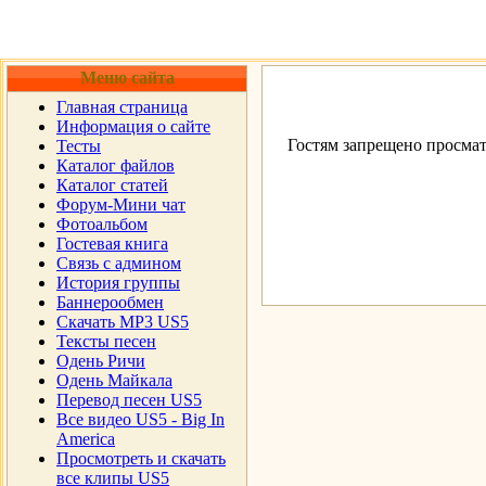
Меню сайта
Главная страница
Информация о сайте
Гостям запрещено просмат
Тесты
Каталог файлов
Каталог статей
Форум-Мини чат
Фотоальбом
Гостевая книга
Cвязь с админом
История группы
Баннерообмен
Скачать MP3 US5
Тексты песен
Одень Ричи
Одень Майкала
Перевод песен US5
Все видео US5 - Big In
America
Просмотреть и скачать
все клипы US5