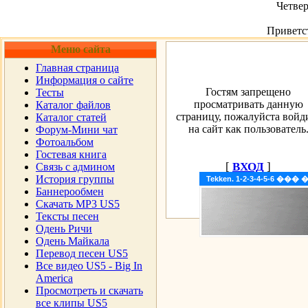
Четвер
Приветс
Меню сайта
Главная страница
Информация о сайте
Гостям запрещено
Тесты
просматривать данную
Каталог файлов
страницу, пожалуйста войд
Каталог статей
на сайт как пользователь
Форум-Мини чат
Фотоальбом
Гостевая книга
[
ВХОД
]
Cвязь с админом
История группы
Tekken. 1-2-3-4-5-6 �
Баннерообмен
Скачать MP3 US5
Тексты песен
Одень Ричи
Одень Майкала
Перевод песен US5
Все видео US5 - Big In
America
Просмотреть и скачать
все клипы US5