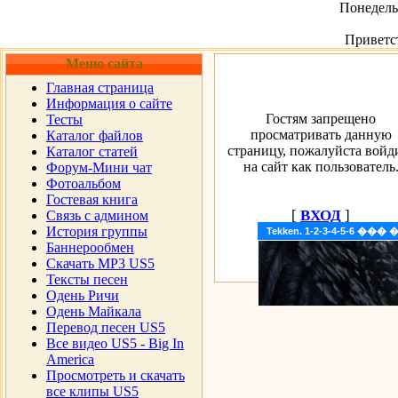
Понедельн
Приветс
Меню сайта
Главная страница
Информация о сайте
Гостям запрещено
Тесты
просматривать данную
Каталог файлов
страницу, пожалуйста войд
Каталог статей
на сайт как пользователь
Форум-Мини чат
Фотоальбом
Гостевая книга
[
ВХОД
]
Cвязь с админом
История группы
Tekken. 1-2-3-4-5-6 �
Баннерообмен
Скачать MP3 US5
Тексты песен
Одень Ричи
Одень Майкала
Перевод песен US5
Все видео US5 - Big In
America
Просмотреть и скачать
все клипы US5