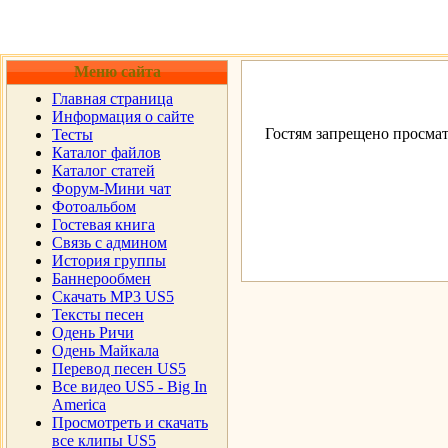
Меню сайта
Главная страница
Информация о сайте
Гостям запрещено просмат
Тесты
Каталог файлов
Каталог статей
Форум-Мини чат
Фотоальбом
Гостевая книга
Cвязь с админом
История группы
Баннерообмен
Скачать MP3 US5
Тексты песен
Одень Ричи
Одень Майкала
Перевод песен US5
Все видео US5 - Big In
America
Просмотреть и скачать
все клипы US5