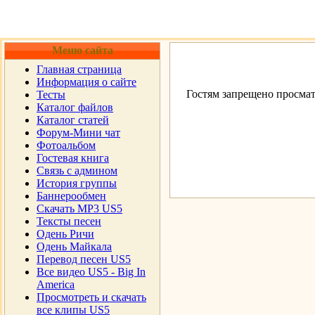
Меню сайта
Главная страница
Информация о сайте
Гостям запрещено просмат
Тесты
Каталог файлов
Каталог статей
Форум-Мини чат
Фотоальбом
Гостевая книга
Cвязь с админом
История группы
Баннерообмен
Скачать MP3 US5
Тексты песен
Одень Ричи
Одень Майкала
Перевод песен US5
Все видео US5 - Big In
America
Просмотреть и скачать
все клипы US5