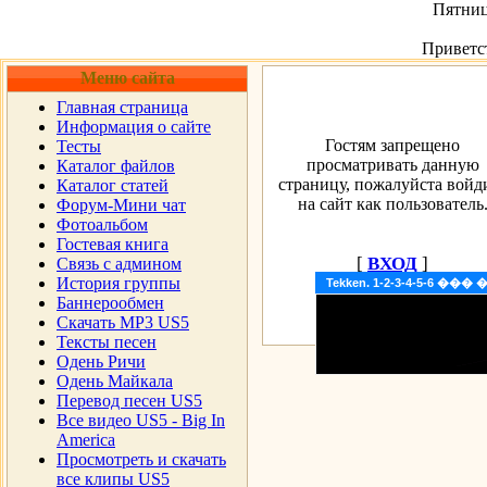
Пятница
Приветс
Меню сайта
Главная страница
Информация о сайте
Гостям запрещено
Тесты
просматривать данную
Каталог файлов
страницу, пожалуйста войд
Каталог статей
на сайт как пользователь
Форум-Мини чат
Фотоальбом
Гостевая книга
[
ВХОД
]
Cвязь с админом
История группы
Tekken. 1-2-3-4-5-6 �
Баннерообмен
Скачать MP3 US5
Тексты песен
Одень Ричи
Одень Майкала
Перевод песен US5
Все видео US5 - Big In
America
Просмотреть и скачать
все клипы US5