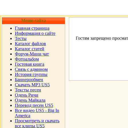
Меню сайта
Главная страница
Информация о сайте
Гостям запрещено просмат
Тесты
Каталог файлов
Каталог статей
Форум-Мини чат
Фотоальбом
Гостевая книга
Cвязь с админом
История группы
Баннерообмен
Скачать MP3 US5
Тексты песен
Одень Ричи
Одень Майкала
Перевод песен US5
Все видео US5 - Big In
America
Просмотреть и скачать
все клипы US5