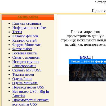
Четвер
Приветс
Меню сайта
Главная страница
Информация о сайте
Гостям запрещено
Тесты
просматривать данную
Каталог файлов
страницу, пожалуйста войд
Каталог статей
на сайт как пользователь
Форум-Мини чат
Фотоальбом
Гостевая книга
[
ВХОД
]
Cвязь с админом
История группы
Tekken. 1-2-3-4-5-6 �
Баннерообмен
Скачать MP3 US5
Тексты песен
Одень Ричи
Одень Майкала
Перевод песен US5
Все видео US5 - Big In
America
Просмотреть и скачать
все клипы US5