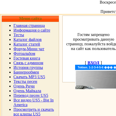
Воскресен
Приветс
Меню сайта
Главная страница
Информация о сайте
Гостям запрещено
Тесты
просматривать данную
Каталог файлов
страницу, пожалуйста войд
Каталог статей
на сайт как пользователь
Форум-Мини чат
Фотоальбом
Гостевая книга
[
ВХОД
]
Cвязь с админом
История группы
Tekken. 1-2-3-4-5-6 �
Баннерообмен
Скачать MP3 US5
Тексты песен
Одень Ричи
Одень Майкала
Перевод песен US5
Все видео US5 - Big In
America
Просмотреть и скачать
все клипы US5