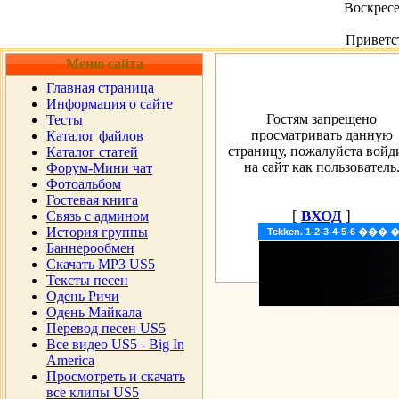
Воскресе
Приветс
Меню сайта
Главная страница
Информация о сайте
Гостям запрещено
Тесты
просматривать данную
Каталог файлов
страницу, пожалуйста войд
Каталог статей
на сайт как пользователь
Форум-Мини чат
Фотоальбом
Гостевая книга
[
ВХОД
]
Cвязь с админом
История группы
Tekken. 1-2-3-4-5-6 �
Баннерообмен
Скачать MP3 US5
Тексты песен
Одень Ричи
Одень Майкала
Перевод песен US5
Все видео US5 - Big In
America
Просмотреть и скачать
все клипы US5