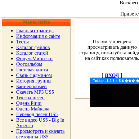
Воскресе
Приветс
Меню сайта
Главная страница
Информация о сайте
Гостям запрещено
Тесты
просматривать данную
Каталог файлов
страницу, пожалуйста войд
Каталог статей
на сайт как пользователь
Форум-Мини чат
Фотоальбом
Гостевая книга
[
ВХОД
]
Cвязь с админом
История группы
Tekken. 1-2-3-4-5-6 �
Баннерообмен
Скачать MP3 US5
Тексты песен
Одень Ричи
Одень Майкала
Перевод песен US5
Все видео US5 - Big In
America
Просмотреть и скачать
все клипы US5