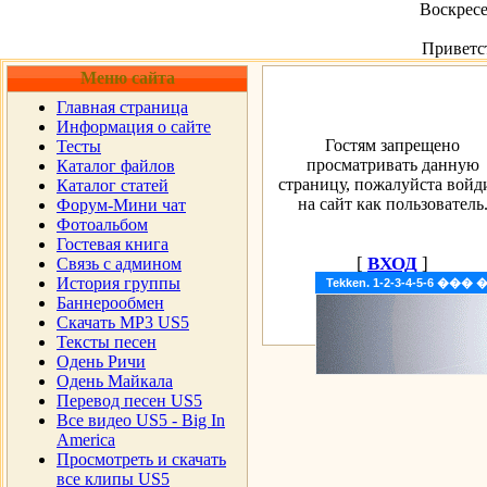
Воскресе
Приветс
Меню сайта
Главная страница
Информация о сайте
Гостям запрещено
Тесты
просматривать данную
Каталог файлов
страницу, пожалуйста войд
Каталог статей
на сайт как пользователь
Форум-Мини чат
Фотоальбом
Гостевая книга
[
ВХОД
]
Cвязь с админом
История группы
Tekken. 1-2-3-4-5-6 �
Баннерообмен
Скачать MP3 US5
Тексты песен
Одень Ричи
Одень Майкала
Перевод песен US5
Все видео US5 - Big In
America
Просмотреть и скачать
все клипы US5