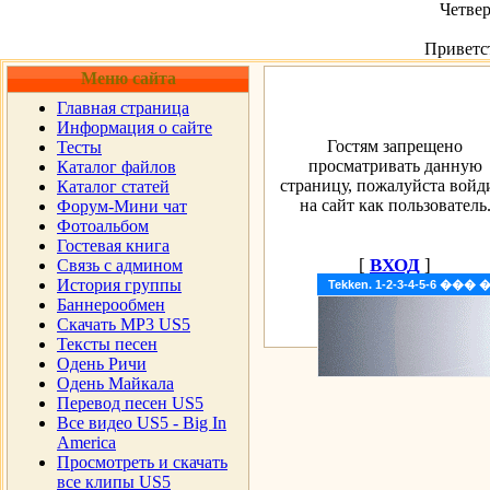
Четвер
Приветс
Меню сайта
Главная страница
Информация о сайте
Гостям запрещено
Тесты
просматривать данную
Каталог файлов
страницу, пожалуйста войд
Каталог статей
на сайт как пользователь
Форум-Мини чат
Фотоальбом
Гостевая книга
[
ВХОД
]
Cвязь с админом
История группы
Tekken. 1-2-3-4-5-6 �
Баннерообмен
Скачать MP3 US5
Тексты песен
Одень Ричи
Одень Майкала
Перевод песен US5
Все видео US5 - Big In
America
Просмотреть и скачать
все клипы US5