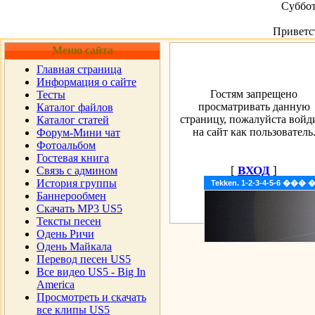
Суббот
Приветс
Меню сайта
Главная страница
Информация о сайте
Гостям запрещено
Тесты
просматривать данную
Каталог файлов
страницу, пожалуйста войд
Каталог статей
на сайт как пользователь
Форум-Мини чат
Фотоальбом
Гостевая книга
[
ВХОД
]
Cвязь с админом
История группы
Tekken. 1-2-3-4-5-6 �
Баннерообмен
Скачать MP3 US5
Тексты песен
Одень Ричи
Одень Майкала
Перевод песен US5
Все видео US5 - Big In
America
Просмотреть и скачать
все клипы US5