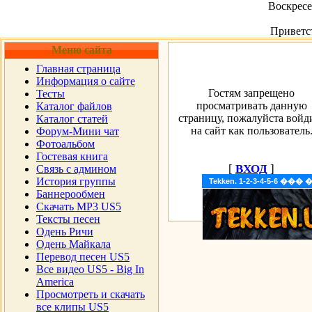
Воскресен
Приветс
Меню сайта
Главная страница
Информация о сайте
Гостям запрещено
Тесты
просматривать данную
Каталог файлов
страницу, пожалуйста войд
Каталог статей
на сайт как пользователь
Форум-Мини чат
Фотоальбом
Гостевая книга
[
ВХОД
]
Cвязь с админом
История группы
Tekken. 1-2-3-4-5-6 �
Баннерообмен
Скачать MP3 US5
Тексты песен
Одень Ричи
Одень Майкала
Перевод песен US5
Все видео US5 - Big In
America
Просмотреть и скачать
все клипы US5