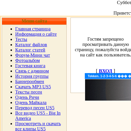
Суббот
Приветс
Меню сайта
Главная страница
Информация о сайте
Гостям запрещено
Тесты
просматривать данную
Каталог файлов
страницу, пожалуйста войд
Каталог статей
на сайт как пользователь
Форум-Мини чат
Фотоальбом
Гостевая книга
[
ВХОД
]
Cвязь с админом
История группы
Tekken. 1-2-3-4-5-6 �
Баннерообмен
Скачать MP3 US5
Тексты песен
Одень Ричи
Одень Майкала
Перевод песен US5
Все видео US5 - Big In
America
Просмотреть и скачать
все клипы US5