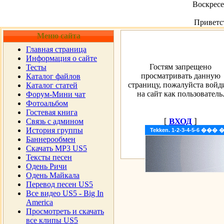
Воскресен
Приветс
Меню сайта
Главная страница
Информация о сайте
Гостям запрещено
Тесты
просматривать данную
Каталог файлов
страницу, пожалуйста войд
Каталог статей
на сайт как пользователь
Форум-Мини чат
Фотоальбом
Гостевая книга
[
ВХОД
]
Cвязь с админом
История группы
Tekken. 1-2-3-4-5-6 �
Баннерообмен
Скачать MP3 US5
Тексты песен
Одень Ричи
Одень Майкала
Перевод песен US5
Все видео US5 - Big In
America
Просмотреть и скачать
все клипы US5