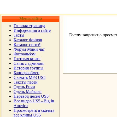
Меню сайта
Главная страница
Информация о сайте
Гостям запрещено просмат
Тесты
Каталог файлов
Каталог статей
Форум-Мини чат
Фотоальбом
Гостевая книга
Cвязь с админом
История группы
Баннерообмен
Скачать MP3 US5
Тексты песен
Одень Ричи
Одень Майкала
Перевод песен US5
Все видео US5 - Big In
America
Просмотреть и скачать
все клипы US5