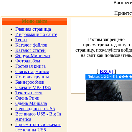
Воскресен
Приветс
Меню сайта
Главная страница
Информация о сайте
Гостям запрещено
Тесты
просматривать данную
Каталог файлов
страницу, пожалуйста войд
Каталог статей
на сайт как пользователь
Форум-Мини чат
Фотоальбом
Гостевая книга
[
ВХОД
]
Cвязь с админом
История группы
Tekken. 1-2-3-4-5-6 �
Баннерообмен
Скачать MP3 US5
Тексты песен
Одень Ричи
Одень Майкала
Перевод песен US5
Все видео US5 - Big In
America
Просмотреть и скачать
все клипы US5