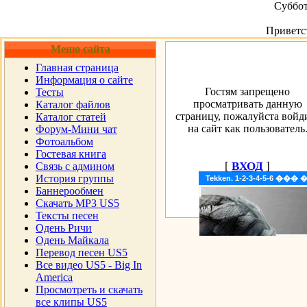
Суббот
Приветс
Меню сайта
Главная страница
Информация о сайте
Гостям запрещено
Тесты
просматривать данную
Каталог файлов
страницу, пожалуйста войд
Каталог статей
на сайт как пользователь
Форум-Мини чат
Фотоальбом
Гостевая книга
[
ВХОД
]
Cвязь с админом
История группы
Tekken. 1-2-3-4-5-6 �
Баннерообмен
Скачать MP3 US5
Тексты песен
Одень Ричи
Одень Майкала
Перевод песен US5
Все видео US5 - Big In
America
Просмотреть и скачать
все клипы US5