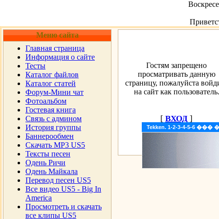
Воскресен
Приветс
Меню сайта
Главная страница
Информация о сайте
Гостям запрещено
Тесты
просматривать данную
Каталог файлов
страницу, пожалуйста войд
Каталог статей
на сайт как пользователь
Форум-Мини чат
Фотоальбом
Гостевая книга
[
ВХОД
]
Cвязь с админом
История группы
Tekken. 1-2-3-4-5-6 �
Баннерообмен
Скачать MP3 US5
Тексты песен
Одень Ричи
Одень Майкала
Перевод песен US5
Все видео US5 - Big In
America
Просмотреть и скачать
все клипы US5