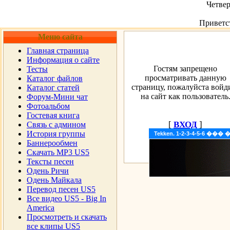
Четвер
Приветс
Меню сайта
Главная страница
Информация о сайте
Гостям запрещено
Тесты
просматривать данную
Каталог файлов
страницу, пожалуйста войд
Каталог статей
на сайт как пользователь
Форум-Мини чат
Фотоальбом
Гостевая книга
[
ВХОД
]
Cвязь с админом
История группы
Tekken. 1-2-3-4-5-6 �
Баннерообмен
Скачать MP3 US5
Тексты песен
Одень Ричи
Одень Майкала
Перевод песен US5
Все видео US5 - Big In
America
Просмотреть и скачать
все клипы US5