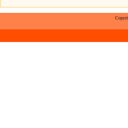
Copyr