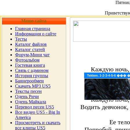
Пятница
Приветству
Меню сайта
Главная страница
Информация о сайте
Тесты
Каталог файлов
Каталог статей
Форум-Мини чат
Фотоальбом
Гостевая книга
Каждую ночь, 
Cвязь с админом
История группы
И прих
Tekken. 1-2-3-4-5-6 �
Баннерообмен
На ве
Скачать MP3 US5
Тексты песен
Одень Ричи
Каждую ночь, 
Одень Майкала
Водить девчонок,
Перевод песен US5
Все видео US5 - Big In
America
Ее тел
Просмотреть и скачать
все клипы US5
Попробуй, прико