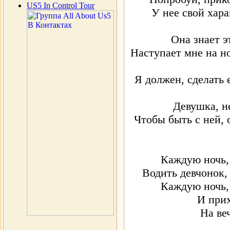
US5 In Control Tour
У нее свой хара
Она знает эт
Наступает мне на но
Я должен, сделать е
Девушка, не
Чтобы быть с ней, 
Каждую ночь, 
Водить девчонок,
Каждую ночь, 
И прих
На ве