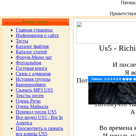
Пятница
Приветству
Меню сайта
Главная страница
Информация о сайте
Тесты
Каталог файлов
Us5 - Richi
Каталог статей
Форум-Мини чат
Фотоальбом
И после
Гостевая книга
Я в
Cвязь с админом
История группы
Потомучто ты, все е
Tekken. 1-2-3-4-5-6 �
Баннерообмен
Клянусь я 
Скачать MP3 US5
До 
Тексты песен
Одень Ричи
Потомучто ты 
Одень Майкала
А
Перевод песен US5
Все видео US5 - Big In
America
Во времена 
Просмотреть и скачать
все клипы US5
И печаль н