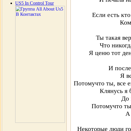
US5 In Control Tour
Если есть кто
Ком
Ты такая вер
Что никогд
Я ценю тот ден
И после
Я в
Потомучто ты, все е
Клянусь я 
До 
Потомучто ты 
А
Некоторые люди го