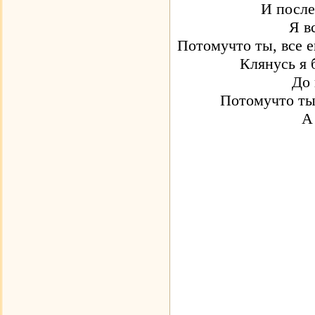
И после
Я в
Потомучто ты, все е
Клянусь я 
До 
Потомучто ты 
А